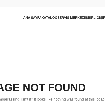
ANA SAYFA
KATALOG
SERVIS MERKEZI
İŞBIRLIĞI
ŞI
AGE NOT FOUND
arrassing, isn’t it? It looks like nothing was found at this locati