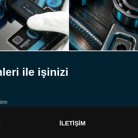
ri ile işinizi
irin
R
İLETİŞİM