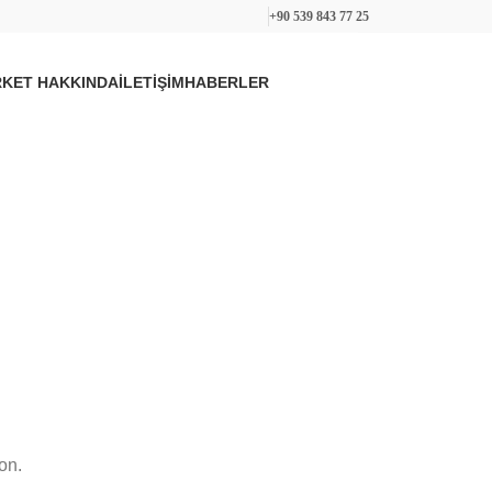
+90 539 843 77 25
RKET HAKKINDA
İLETİŞİM
HABERLER
Bir soru sor
on.