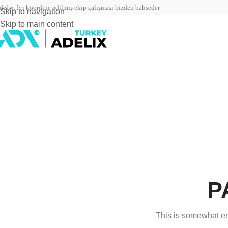
delix. İyi koordine edilmiş ekip çalışması bizden bahseder
Skip to navigation
Skip to main content
P
This is somewhat emb