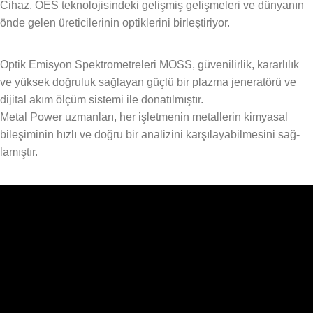
Cihaz, OES teknolojisindeki gelişmiş gelişmeleri ve dünyanın
önde gelen üreticilerinin optiklerini birleştiriyor.
Optik Emisyon Spektrometreleri MOSS, güvenilirlik, kararlılık
ve yüksek doğruluk sağlayan güçlü bir plazma jeneratörü ve
dijital akım ölçüm sistemi ile donatılmıştır.
Metal Power uzmanları, her işletmenin metallerin kimyasal
bileşiminin hızlı ve doğru bir analizini karşılayabilmesini sağ-
lamıştır.