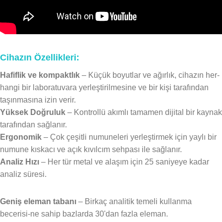
Cihazın Özellikleri:
Hafiflik ve kompaktlık
– Küçük boyutlar ve ağırlık, cihazın her-
hangi bir laboratuvara yerleştirilmesine ve bir kişi tarafından
taşınmasına izin verir.
Yüksek Doğruluk
– Kontrollü akımlı tamamen dijital bir kaynak
tarafından sağlanır.
Ergonomik
– Çok çeşitli numuneleri yerleştirmek için yaylı bir
numune kıskacı ve açık kıvılcım sehpası ile sağlanır.
Analiz Hızı
– Her tür metal ve alaşım için 25 saniyeye kadar
analiz süresi.
Geniş eleman tabanı
– Birkaç analitik temeli kullanma
becerisi-ne sahip bazlarda 30'dan fazla eleman.