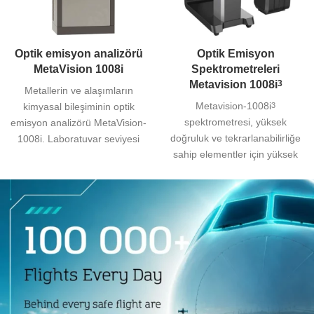
Optik emisyon analizörü
Optik Emisyon
MetaVision 1008i
Spektrometreleri
Metavision 1008i
3
Metallerin ve alaşımların
Metavision-1008i
3
kimyasal bileşiminin optik
spektrometresi, yüksek
emisyon analizörü MetaVision-
doğruluk ve tekrarlanabilirliğe
1008i. Laboratuvar seviyesi
sahip elementler için yüksek
ayarı. Spektrometri alanındaki
çözünürlük ve düşük algılama
araştırmalar, yüksek
Limitleri sağlayarak metalurji
çözünürlük ve hassasiyet
endüstrisi için metal spektral
sağlamak ve analiz süresini
analizi için yeni standartlar
azaltmak için aletlerin
haline getirir.
işlevlerini sürekli olarak
geliştirmeyi amaçlamaktadır.
Metalpower geliştirme ekibi,
ürünlerini geliştirirken sürekli
olarak bu parametrelere