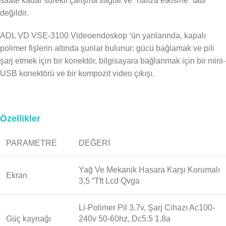
saate kadar sürekli çalışma sağlar ve “hafıza etkisine” tabi
değildir.
ADL VD VSE-3100 Videoendoskop ‘ün yanlarında, kapalı
polimer fişlerin altında şunlar bulunur: gücü bağlamak ve pili
şarj etmek için bir konektör, bilgisayara bağlanmak için bir mini-
USB konektörü ve bir kompozit video çıkışı.
Özellikler
PARAMETRE
DEĞERİ
Yağ Ve Mekanik Hasara Karşı Korumalı
Ekran
3,5 “Tft Lcd Qvga
Li-Polimer Pil 3.7v, Şarj Cihazı Ac100-
Güç kaynağı
240v 50-60hz, Dc5.5 1.8a