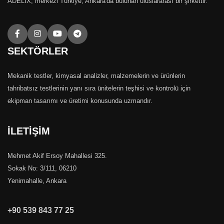
ADELIX, merkezi Türkiye, Ankara'da bulunan uluslararası bir şirkettir.
SEKTÖRLER
Mekanik testler, kimyasal analizler, malzemelerin ve ürünlerin
tahribatsız testlerinin yanı sıra ünitelerin teşhisi ve kontrolü için
ekipman tasarımı ve üretimi konusunda uzmandır.
İLETİŞİM
Mehmet Akif Ersoy Mahallesi 325.
Sokak No: 3/111, 06210
Yenimahalle, Ankara
+90 539 843 77 25