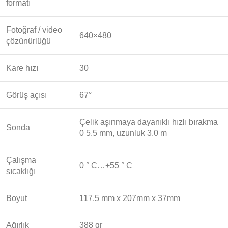
formatı
Fotoğraf / video
640×480
çözünürlüğü
Kare hızı
30
Görüş açısı
67°
Çelik aşınmaya dayanıklı hızlı bırakma
Sonda
0 5.5 mm, uzunluk 3.0 m
Çalışma
0 ° C…+55 ° C
sıcaklığı
Boyut
117.5 mm x 207mm x 37mm
Ağırlık
388 gr