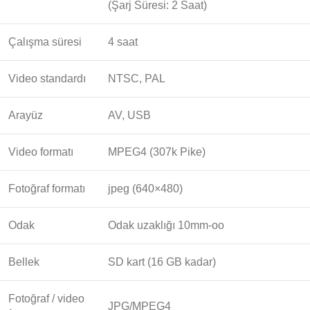
(Şarj Süresi: 2 Saat)
Çalışma süresi
4 saat
Video standardı
NTSC, PAL
Arayüz
AV, USB
Video formatı
MPEG4 (307k Pike)
Fotoğraf formatı
jpeg (640×480)
Odak
Odak uzaklığı 10mm-oo
Bellek
SD kart (16 GB kadar)
Fotoğraf / video
JPG/MPEG4